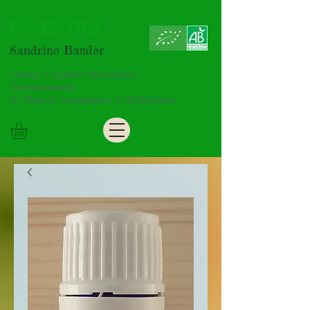
ESSENTIEL
Sandrine Bauder
Culture Cueillette Distillation
Transformation
de Plantes Aromatiques et Médicinales